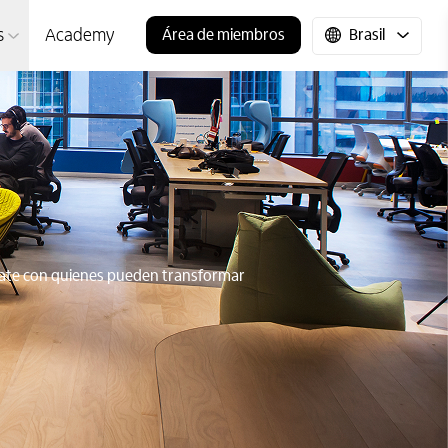
Brasil
s
Academy
Área de miembros
tate con quienes pueden transformar