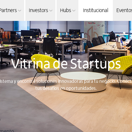
Partners
Investors
Hubs
Institucional
Evento
Vitrina de
Startups
sistema y encontrá soluciones innovadoras para tu negocio. Conéc
tus desafíos en oportunidades.
b
mento