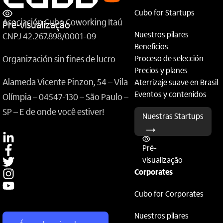
Cubo for Startups
Asociación Cubo Coworking Itaú
Pré-visualização
Nuestros pilares
CNPJ 42.267.898/0001-09
Beneficios
Proceso de selección
Organización sin fines de lucro
Precios y planes
Alameda Vicente Pinzon, 54 – Vila
Aterrizaje suave en Brasil
Eventos y contenidos
Olímpia – 04547-130 – São Paulo –
SP – E de onde você estiver!
Nuestras Startups
Pré-
visualização
Corporates
Cubo for Corporates
Nuestros pilares